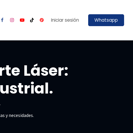
tas
Contáctenos
Blog
Iniciar sesión
Nosotros
Whatsapp
rte Láser:
ustrial.
.
as y necesidades.