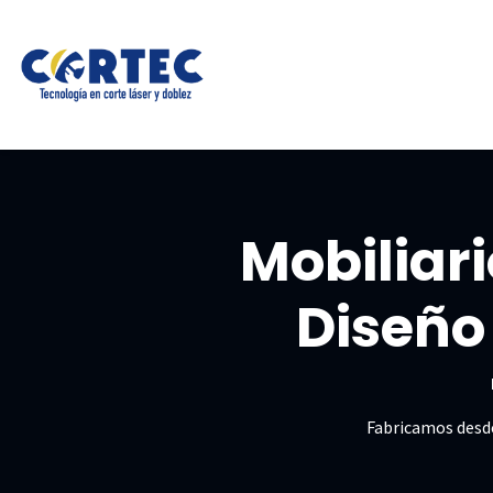
Ir al contenido
Inicio
Corte láser
Doblez C
Mobiliari
Diseño 
Fabricamos desde