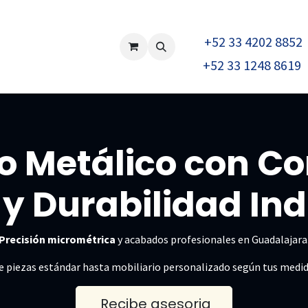
+52 33 4202 8852
NC
Mobiliario
Celosias
Productos
Racks para camione
+52 33 1248 8619
o Metálico con Co
y Durabilidad Ind
Precisión micrométrica
y acabados profesionales en Guadalajara
 piezas estándar hasta mobiliario personalizado según tus medid
Recibe asesoria