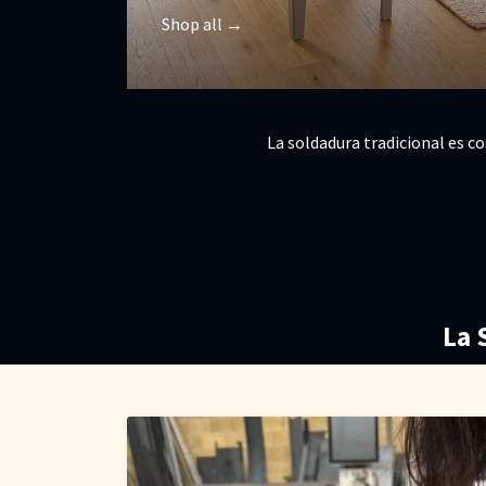
Shop all →
La soldadura tradicional es c
La 