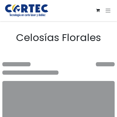
Ir al contenido
Celosías Florales